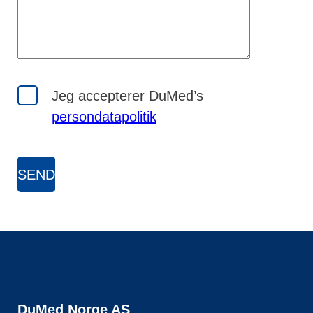
Jeg accepterer DuMed’s
persondatapolitik
DuMed Norge AS