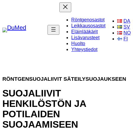
Skip
to
Röntgenosastot
content
DA
Leikkausosastot
SV
Eläinlääkärit
NO
Lisävarusteet
FI
Huolto
Yhteystiedot
RÖNTGENSUOJALIIVIT SÄTEILYSUOJAUKSEEN
SUOJALIIVIT
HENKILÖSTÖN JA
POTILAIDEN
SUOJAAMISEEN