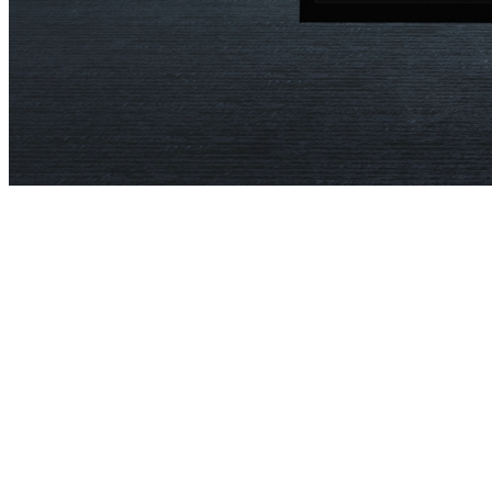
WE STRENGTHEN
HEALTHCARE THROUGH
GREAT PEOPLE