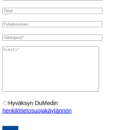
Hyväksyn DuMedin
henkilötietosuojakäytännön