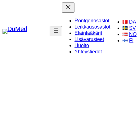
Skip
to
Röntgenosastot
content
DA
Leikkausosastot
SV
Eläinlääkärit
NO
Lisävarusteet
FI
Huolto
Yhteystiedot
RÖNTGENOSASTOT
RÖNTGENLAITTEET JA