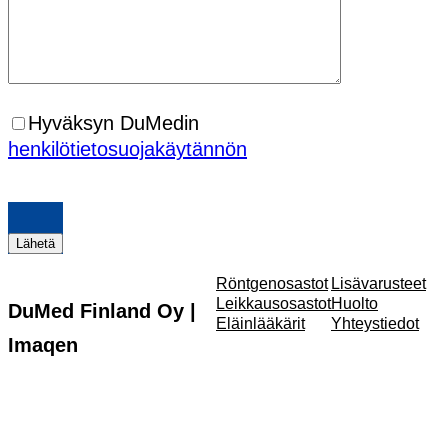
Hyväksyn DuMedin
henkilötietosuojakäytännön
Röntgenosastot
Lisävarusteet
Leikkausosastot
Huolto
DuMed Finland Oy |
Eläinlääkärit
Yhteystiedot
Imaqen
Pohjoisranta 6,
Liikehuoneisto D, FI-
00170 Helsinki