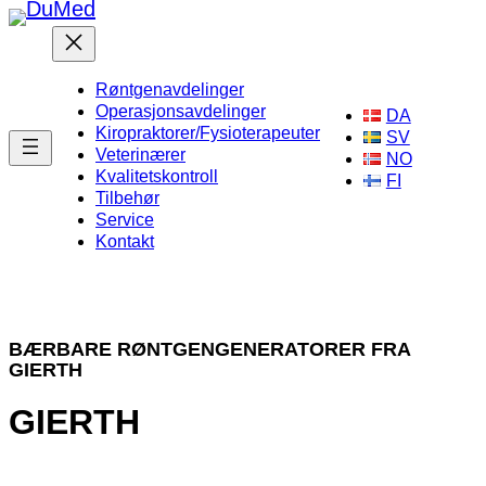
Hopp
til
innhold
Røntgenavdelinger
Operasjonsavdelinger
DA
Kiropraktorer/Fysioterapeuter
SV
Veterinærer
NO
Kvalitetskontroll
FI
Tilbehør
Service
Kontakt
BÆRBARE RØNTGENGENERATORER FRA
GIERTH
GIERTH