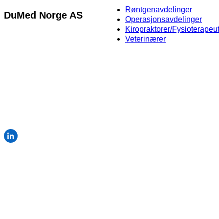
Røntgenavdelinger
DuMed Norge AS
Operasjonsavdelinger
Kiropraktorer/Fysioterapeu
Martin Linges vei 25,
Veterinærer
NO-1364 Fornebu
+47 64 80 97 79
info@dumedgroup.com
Org.nr 928 879 259
© 2026 DuMed Norge AS · En del av DuMed Group
Personvernpolicy
·
Salgs- og leveringsbetingelser