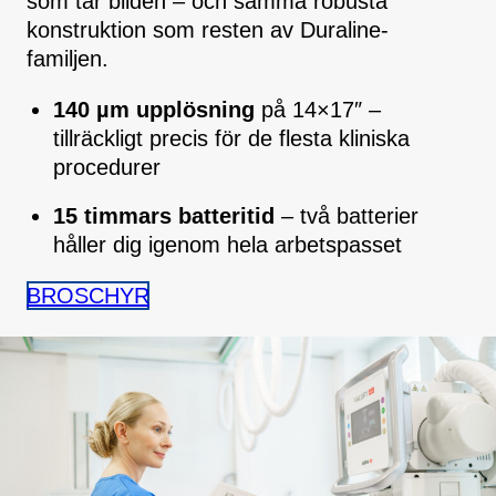
som tar bilden – och samma robusta
konstruktion som resten av Duraline-
familjen.
140 µm upplösning
på 14×17″ –
tillräckligt precis för de flesta kliniska
procedurer
15 timmars batteritid
– två batterier
håller dig igenom hela arbetspasset
BROSCHYR