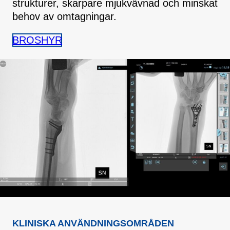
strukturer, skarpare mjukvävnad och minskat
behov av omtagningar.
BROSHYR
KLINISKA ANVÄNDNINGSOMRÅDEN