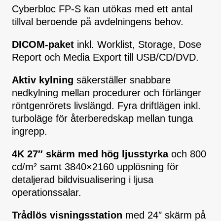
Cyberbloc FP-S kan utökas med ett antal
tillval beroende på avdelningens behov.
DICOM-paket
inkl. Worklist, Storage, Dose
Report och Media Export till USB/CD/DVD.
Aktiv kylning
säkerställer snabbare
nedkylning mellan procedurer och förlänger
röntgenrörets livslängd. Fyra driftlägen inkl.
turboläge för återberedskap mellan tunga
ingrepp.
4K 27″ skärm med hög ljusstyrka
och 800
cd/m² samt 3840×2160 upplösning för
detaljerad bildvisualisering i ljusa
operationssalar.
Trådlös visningsstation
med 24″ skärm på