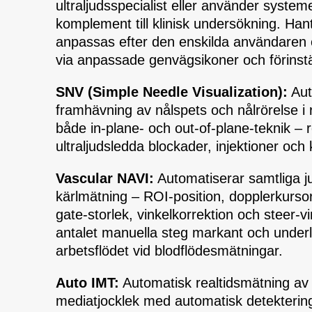
ultraljudsspecialist eller använder syste
komplement till klinisk undersökning. Han
anpassas efter den enskilda användaren
via anpassade genvägsikoner och förinstäl
SNV (Simple Needle Visualization):
Aut
framhävning av nålspets och nålrörelse i r
både in-plane- och out-of-plane-teknik – r
ultraljudsledda blockader, injektioner och
Vascular NAVI:
Automatiserar samtliga ju
kärlmätning – ROI-position, dopplerkursor
gate-storlek, vinkelkorrektion och steer-v
antalet manuella steg markant och underl
arbetsflödet vid blodflödesmätningar.
Auto IMT:
Automatisk realtidsmätning av 
mediatjocklek med automatisk detekterin