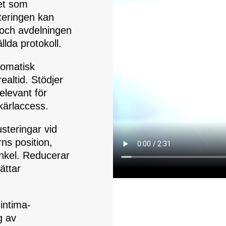
met som
teringen kan
 och avdelningen
lda protokoll.
omatisk
ealtid. Stödjer
elevant för
 kärlaccess.
steringar vid
ns position,
inkel. Reducerar
ättar
intima-
g av