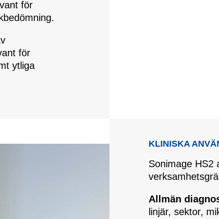
vant för
iskbedömning.
av
vant för
t ytliga
KLINISKA ANV
Sonimage HS2 an
verksamhetsgränse
Allmän diagnos
linjär, sektor, 