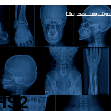
Röntgenavdelningar
Oper
HS2