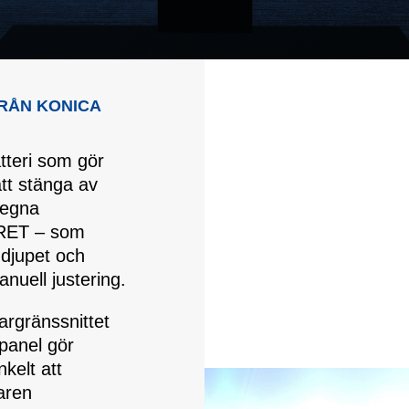
RÅN KONICA
tteri som gör
att stänga av
 egna
iXRET – som
 djupet och
nuell justering.
argränssnittet
panel gör
kelt att
aren