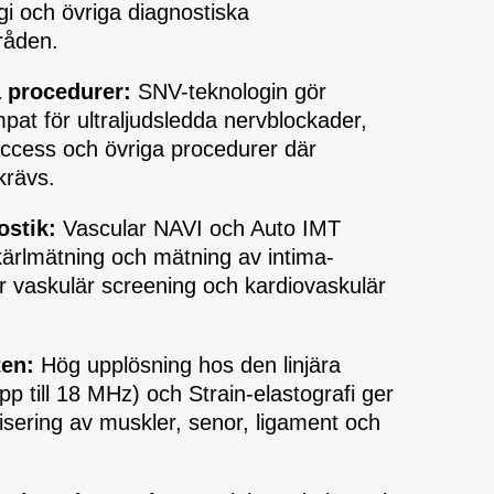
gi och övriga diagnostiska
råden.
a procedurer:
SNV-teknologin gör
pat för ultraljudsledda nervblockader,
laccess och övriga procedurer där
krävs.
ostik:
Vascular NAVI och Auto IMT
 kärlmätning och mätning av intima-
r vaskulär screening och kardiovaskulär
ten:
Hög upplösning hos den linjära
p till 18 MHz) och Strain-elastografi ger
lisering av muskler, senor, ligament och