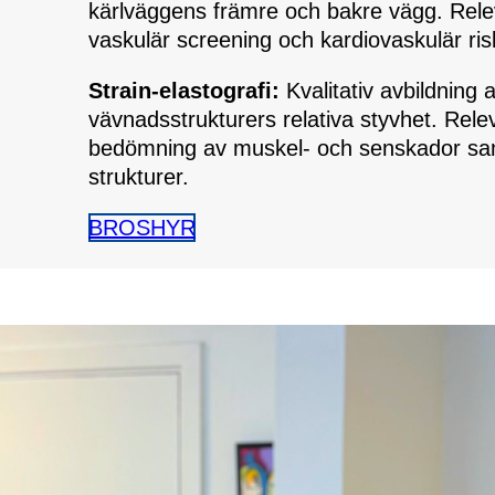
kärlväggens främre och bakre vägg. Rele
vaskulär screening och kardiovaskulär r
Strain-elastografi:
Kvalitativ avbildning 
vävnadsstrukturers relativa styvhet. Rele
bedömning av muskel- och senskador sam
strukturer.
BROSHYR