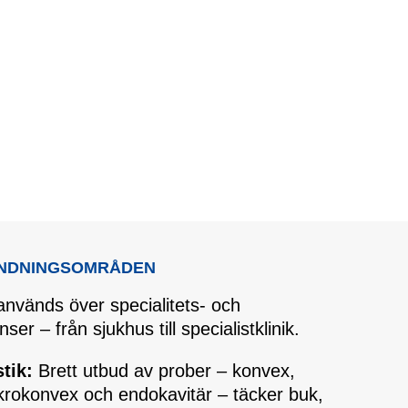
ÄNDNINGSOMRÅDEN
vänds över specialitets- och
r – från sjukhus till specialistklinik.
tik:
Brett utbud av prober – konvex,
mikrokonvex och endokavitär – täcker buk,