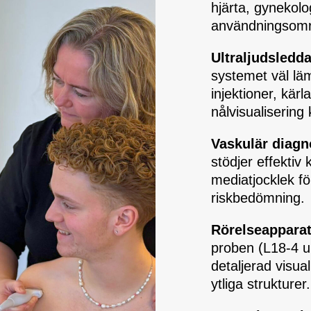
hjärta, gynekolo
användningsom
Ultraljudsledd
systemet väl läm
injektioner, kär
nålvisualisering 
Vaskulär diagn
stödjer effektiv
mediatjocklek fö
riskbedömning.
Rörelseappara
proben (L18-4 up
detaljerad visua
ytliga strukturer.