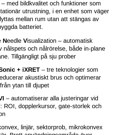
 – med bildkvalitet och funktioner som
tationär utrustning, i en enhet som väger
lyttas mellan rum utan att stängas av
byggda batteriet.
e
N
eedle
V
isualization – automatisk
v nålspets och nålrörelse, både in-plane
ne. Tillgängligt på sju prober
 Sonic + iXRET
– tre teknologier som
educerar akustiskt brus och optimerar
från ytan till djupet
VI
– automatiserar alla justeringar vid
: ROI, dopplerkursor, gate-storlek och
ion
onvex, linjär, sektorprob, mikrokonvex
tär. Brett användningsområde över