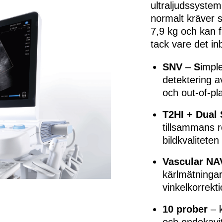
ultraljudssystem
normalt kräver s
7,9 kg och kan f
tack vare det in
SNV
–
S
impl
detektering a
och out-of-pla
T2HI + Dual
tillsammans r
bildkvaliteten 
Vascular NA
kärlmätningar
vinkelkorrekt
10 prober
– k
och endokavi