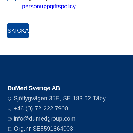
personuppgiftspolicy
DuMed Sverige AB
Sjöflygvägen 35E, SE-183 62 Täby
+46 (0) 72-222 7900
info@dumedgroup.com
Org.nr SE5591864003