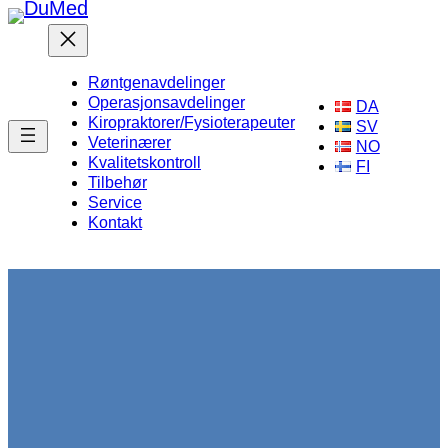
Hopp
til
innhold
Røntgenavdelinger
Operasjonsavdelinger
DA
Kiropraktorer/Fysioterapeuter
SV
Veterinærer
NO
Kvalitetskontroll
FI
Tilbehør
Service
Kontakt