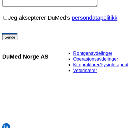
Jeg aksepterer DuMed’s
persondatapolitikk
Røntgenavdelinger
DuMed Norge AS
Operasjonsavdelinger
Kiropraktorer/Fysioterapeu
Martin Linges vei 25,
Veterinærer
NO-1364 Fornebu
+47 64 80 97 79
info@dumedgroup.com
Org.nr 928 879 259