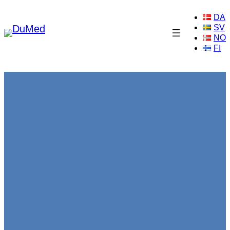
Hopp
DA
til
SV
innhold
NO
FI