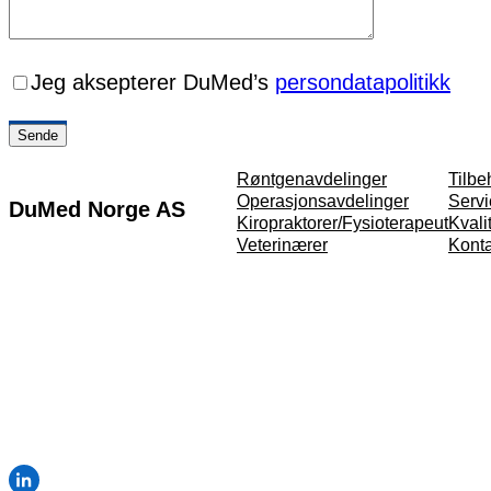
Jeg aksepterer DuMed’s
persondatapolitikk
Røntgenavdelinger
Tilbe
Operasjonsavdelinger
Servi
DuMed Norge AS
Kiropraktorer/Fysioterapeut
Kvali
Martin Linges vei 25,
Veterinærer
Kont
NO-1364 Fornebu
+47 64 80 97 79
info@dumedgroup.com
Org.nr 928 879 259