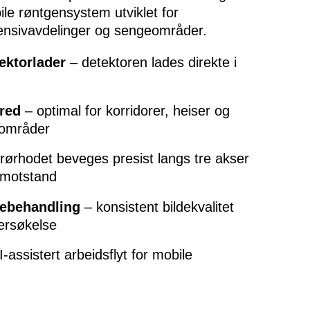
le røntgensystem utviklet for
tensivavdelinger og sengeområder.
ektor­lader
– detektoren lades direkte i
red
– optimal for korridorer, heiser og
eområder
rørhodet beveges presist langs tre akser
 motstand
ebehandling
– konsistent bildekvalitet
ersøkelse
‑assistert arbeidsflyt for mobile