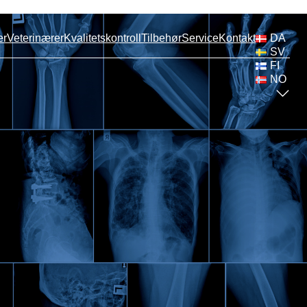
DA
er
Veterinærer
Kvalitetskontroll
Tilbehør
Service
Kontakt
SV
FI
NO