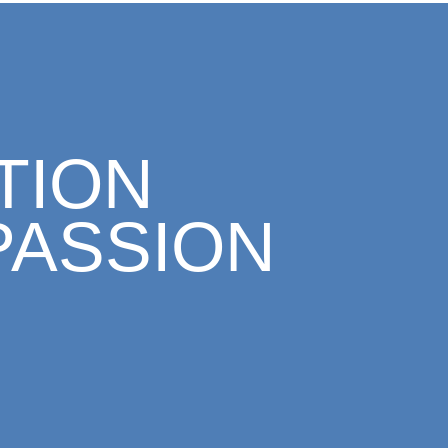
TION
PASSION