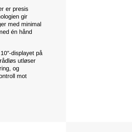
r er presis
ologien gir
inger med minimal
s med én hånd
 10″‑displayet på
Trådløs utløser
ring, og
ontroll mot