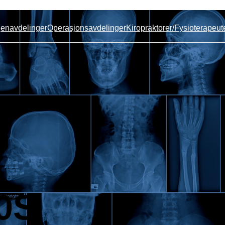
enavdelinger
Operasjonsavdelinger
Kiropraktorer/Fysioterapeut
0S