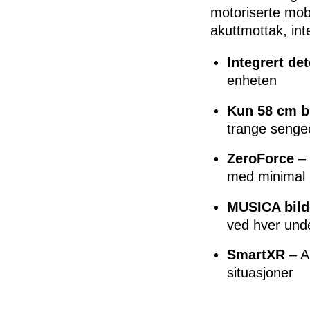
motoriserte mobi
akuttmottak, in
Integrert det
enheten
Kun 58 cm b
trange seng
ZeroForce
– 
med minimal
MUSICA bild
ved hver und
SmartXR
– AI
situasjoner