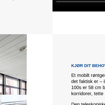
KJØR DIT BEH
Et mobilt røntge
det faktisk er – 
100s er 58 cm b
korridorer, tett
Den teleskopisk