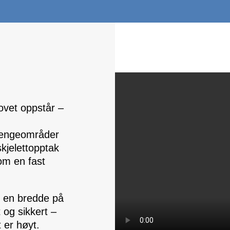
ovet oppstår –
 sengeområder
kjelettopptak
om en fast
og en bredde på
 og sikkert –
 er høyt.