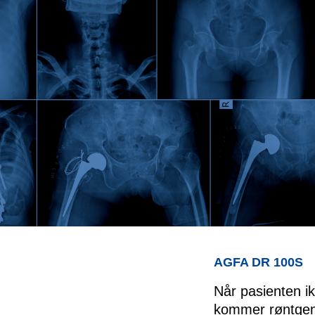
AGFA DR 100S
Når pasienten i
kommer røntgenr