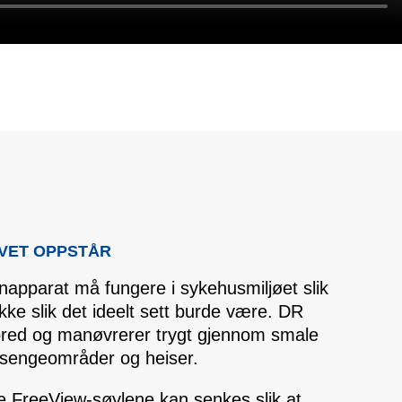
OVET OPPSTÅR
napparat må fungere i sykehusmiljøet slik
ikke slik det ideelt sett burde være. DR
red og manøvrerer trygt gjennom smale
e sengeområder og heiser.
e FreeView‑søylene kan senkes slik at