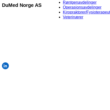
Røntgenavdelinger
DuMed Norge AS
Operasjonsavdelinger
Kiropraktorer/Fysioterapeu
Martin Linges vei 25,
Veterinærer
NO-1364 Fornebu
+47 64 80 97 79
info@dumedgroup.com
Org.nr 928 879 259
© 2026 DuMed Norge AS · En del av DuMed Group
Personvernpolicy
·
Salgs- og leveringsbetingelser