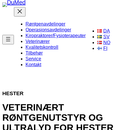
Hopp
til
innhold
Røntgenavdelinger
Operasjonsavdelinger
DA
Kiropraktorer/Fysioterapeuter
SV
Veterinærer
NO
Kvalitetskontroll
FI
Tilbehør
Service
Kontakt
HESTER
VETERINÆRT
RØNTGENUTSTYR OG
ULTRALYD FOR HESTER