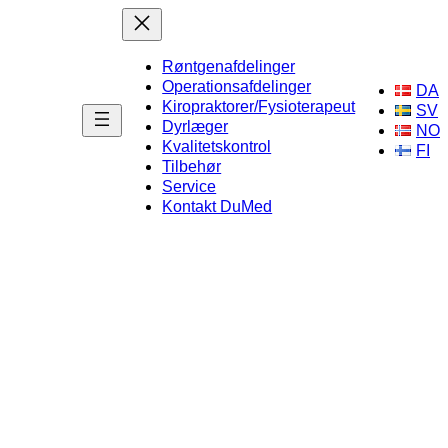
Røntgenafdelinger
Operationsafdelinger
DA
Kiropraktorer/Fysioterapeut
SV
Dyrlæger
NO
Kvalitetskontrol
FI
Tilbehør
Service
Kontakt DuMed