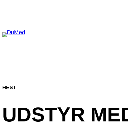
Spring
til
indhold
HEST
UDSTYR ME