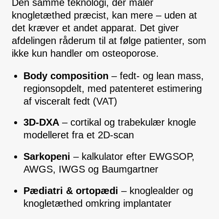
Den samme teknologi, der måler
knogletæthed præcist, kan mere – uden at
det kræver et andet apparat. Det giver
afdelingen råderum til at følge patienter, som
ikke kun handler om osteoporose.
Body composition
– fedt- og lean mass,
regionsopdelt, med patenteret estimering
af visceralt fedt (VAT)
3D-DXA
– cortikal og trabekulær knogle
modelleret fra et 2D-scan
Sarkopeni
– kalkulator efter EWGSOP,
AWGS, IWGS og Baumgartner
Pædiatri & ortopædi
– knoglealder og
knogletæthed omkring implantater