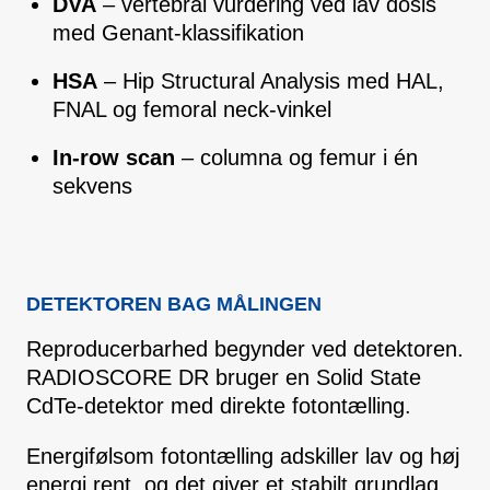
DVA
– vertebral vurdering ved lav dosis
med Genant-klassifikation
HSA
– Hip Structural Analysis med HAL,
FNAL og femoral neck-vinkel
In-row scan
– columna og femur i én
sekvens
DETEKTOREN BAG MÅLINGEN
Reproducerbarhed begynder ved detektoren.
RADIOSCORE DR bruger en Solid State
CdTe-detektor med direkte fotontælling.
Energifølsom fotontælling adskiller lav og høj
energi rent, og det giver et stabilt grundlag